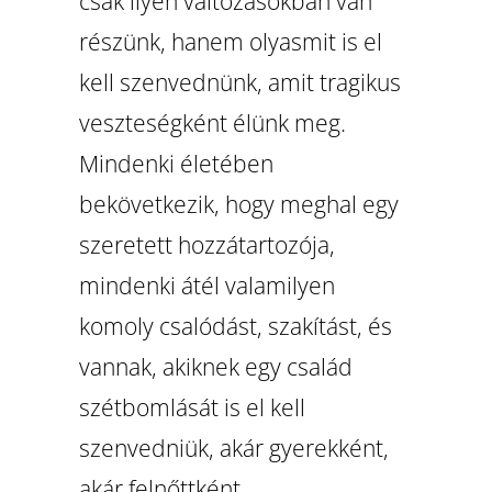
csak ilyen változásokban van
részünk, hanem olyasmit is el
kell szenvednünk, amit tragikus
veszteségként élünk meg.
Mindenki életében
bekövetkezik, hogy meghal egy
szeretett hozzátartozója,
mindenki átél valamilyen
komoly csalódást, szakítást, és
vannak, akiknek egy család
szétbomlását is el kell
szenvedniük, akár gyerekként,
akár felnőttként.