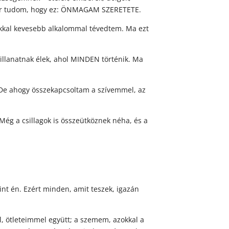
 már tudom, hogy ez: ÖNMAGAM SZERETETE.
okkal kevesebb alkalommal tévedtem. Ma ezt
illanatnak élek, ahol MINDEN történik. Ma
 De ahogy összekapcsoltam a szívemmel, az
Még a csillagok is összeütköznek néha, és a
nt én. Ezért minden, amit teszek, igazán
, ötleteimmel együtt; a szemem, azokkal a