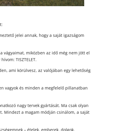
t:
eztető jelei annak, hogy a saját igazságom
a vágyaimat, miközben az idő még nem jött el
y hívom: TISZTELET.
en, ami körülvesz, az valójában egy lehetőség
n vagyok és minden a megfelelő pillanatban
natkozó nagy tervek gyártását. Ma csak olyan
et. Mindezt a magam módján csinálom, a saját
szségemnek – ételek, emberek, dolgok,