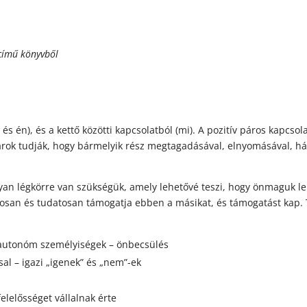
 című könyvből
s én), és a kettő közötti kapcsolatból (mi). A pozitív páros kapcsola
rok tudják, hogy bármelyik rész megtagadásával, elnyomásával, hátt
lyan légkörre van szükségük, amely lehetővé teszi, hogy önmaguk l
osan és tudatosan támogatja ebben a másikat, és támogatást kap. T
, autonóm személyiségek – önbecsülés
l – igazi „igenek” és „nem”-ek
elelősséget vállalnak érte