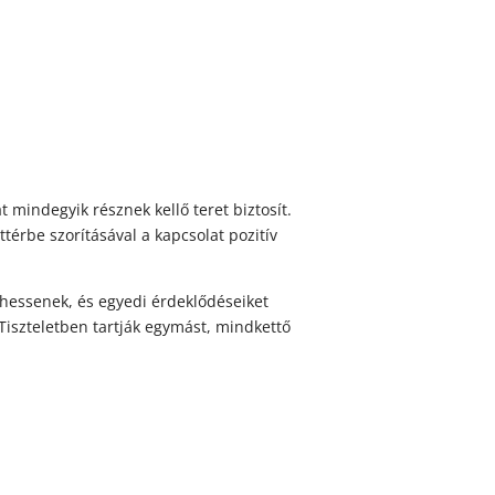
t mindegyik résznek kellő teret biztosít.
érbe szorításával a kapcsolat pozitív
ehessenek, és egyedi érdeklődéseiket
iszteletben tartják egymást, mindkettő