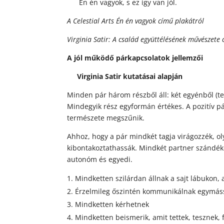
Én én vagyok, s ez így van jól.
A Celestial Arts Én én vagyok című plakátról
Virginia Satir: A család együttélésének művészete
A jól működő párkapcsolatok jellemzői
Virginia Satir kutatásai alapján
Minden pár három részből áll: két egyénből (te é
Mindegyik rész egyformán értékes. A pozitív pá
természete megszűnik.
Ahhoz, hogy a pár mindkét tagja virágozzék, o
kibontakoztathassák. Mindkét partner szándék
autonóm és egyedi.
Mindketten szilárdan állnak a sajt lábukon
Érzelmileg őszintén kommunikálnak egymássa
Mindketten kérhetnek
Mindketten beismerik, amit tettek, tesznek, f