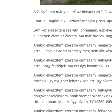
A 7. levélben már volt szó az önismeretről és a
Charlie Chaplin a 70. születésnapján (1959. ápr
„Amikor elkezdtem szeretni önmagam, észrevett
ellenében élem az életem. Ma már tudom, hog
Amikor elkezdtem szeretni önmagam, megértett
erre, illetve az adott személy még nem állt k
Amikor elkezdtem szeretni önmagam, felhagytam
arra, hogy fejlődjek. Ma ezt úgy hívom: ÉRETTS
Amikor elkezdtem szeretni önmagam, megértet
történik. Így nyugodt lehetek. Ma ezt úgy hí
Amikor elkezdtem szeretni önmagam, felhagyta
dolgokat cselekszem, amik örömet okoznak nek
ritmusomban. Ma ezt úgy hívom: EGYSZERŰSÉ
Amikor elkezdtem szeretni önmagam, felszabad