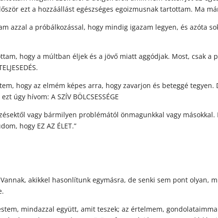
 Először ezt a hozzáállást egészséges egoizmusnak tartottam. Ma
m azzal a próbálkozással, hogy mindig igazam legyen, és azóta s
tam, hogy a múltban éljek és a jövő miatt aggódjak. Most, csak a p
ETELJESEDÉS.
em, hogy az elmém képes arra, hogy zavarjon és beteggé tegyen.
 ezt úgy hívom: A SZÍV BÖLCSESSÉGE
bözésektől vagy bármilyen problémától önmagunkkal vagy másokkal. 
tudom, hogy EZ AZ ÉLET.”
Vannak, akikkel hasonlítunk egymásra, de senki sem pont olyan, mi
e.
stem, mindazzal együtt, amit teszek; az értelmem, gondolataimmal