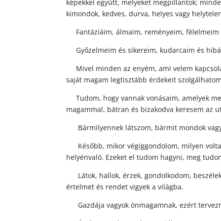
képekkel együtt, melyeket megpillantok; minden
kimondok, kedves, durva, helyes vagy helytele
Fantáziáim, álmaim, reményeim, félelmeim 
Győzelmeim és sikereim, kudarcaim és hibá
Mivel minden az enyém, ami velem kapcsolat
saját magam legtisztább érdekeit szolgálhatom
Tudom, hogy vannak vonásaim, amelyek megzav
magammal, bátran és bizakodva keresem az ut
Bármilyennek látszom, bármit mondok vagy tes
Később, mikor végiggondolom, milyen voltam,
helyénvaló. Ezeket el tudom hagyni, meg tudom 
Látok, hallok, érzek, gondolkodom, beszélek 
értelmet és rendet vigyek a világba.
Gazdája vagyok önmagamnak, ezért tervezni