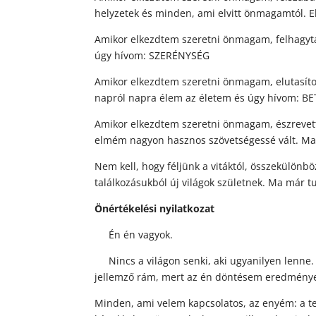
helyzetek és minden, ami elvitt önmagamtól.
Amikor elkezdtem szeretni önmagam, felhagyta
úgy hívom: SZERÉNYSÉG
Amikor elkezdtem szeretni önmagam, elutasítot
napról napra élem az életem és úgy hívom: B
Amikor elkezdtem szeretni önmagam, észrevett
elmém nagyon hasznos szövetségessé vált. Ma
Nem kell, hogy féljünk a vitáktól, összekülön
találkozásukból új világok születnek. Ma már 
Önértékelési nyilatkozat
Én én vagyok.
Nincs a világon senki, aki ugyanilyen lenne. 
jellemző rám, mert az én döntésem eredmény
Minden, ami velem kapcsolatos, az enyém: a te