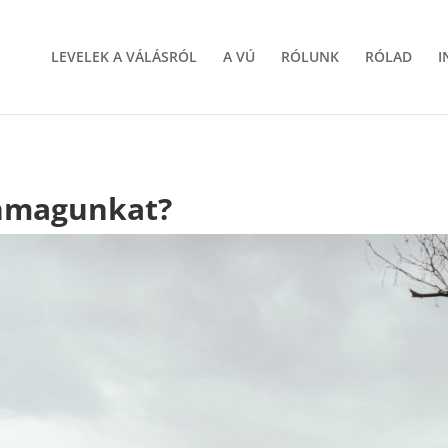
LEVELEK A VÁLÁSRÓL
A VÚ
RÓLUNK
RÓLAD
I
önmagunkat?