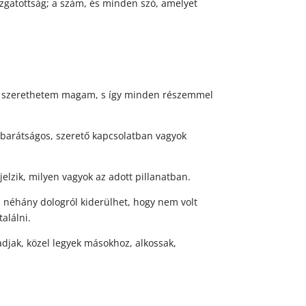
izgatottság; a szám, és minden szó, amelyet
l szerethetem magam, s így minden részemmel
arátságos, szerető kapcsolatban vagyok
zik, milyen vagyok az adott pillanatban.
éhány dologról kiderülhet, hogy nem volt
alálni.
jak, közel legyek másokhoz, alkossak,