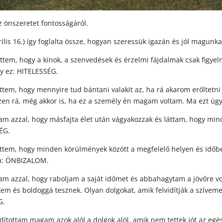
z önszeretet fontosságáról.
ilis 16.) így foglalta össze, hogyan szeressük igazán és jól magunka
em, hogy a kínok, a szenvedések és érzelmi fájdalmak csak figyelm
y ez: HITELESSÉG.
em, hogy mennyire tud bántani valakit az, ha rá akarom erőltetni 
észen rá, még akkor is, ha ez a személy én magam voltam. Ma ezt úg
 azzal, hogy másfajta élet után vágyakozzak és láttam, hogy mind
ÉG.
tem, hogy minden körülmények között a megfelelő helyen és időbe
vom: ÖNBIZALOM.
m azzal, hogy raboljam a saját időmet és abbahagytam a jövőre vo
em és boldoggá tesznek. Olyan dolgokat, amik felvidítják a szívem
G.
ítottam magam azok alól a dolgok alól, amik nem tettek jót az egé