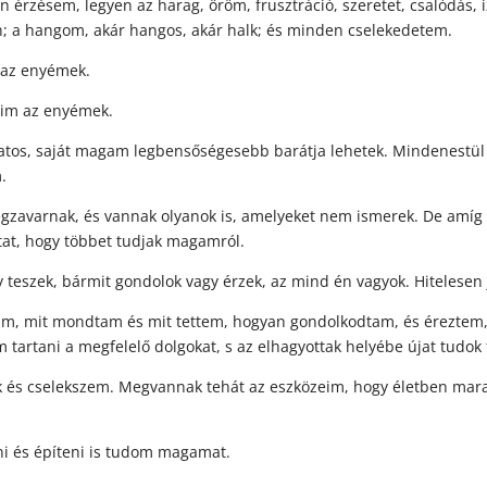
 érzésem, legyen az harag, öröm, frusztráció, szeretet, csalódás, 
n; a hangom, akár hangos, akár halk; és minden cselekedetem.
az enyémek.
im az enyémek.
os, saját magam legbensőségesebb barátja lehetek. Mindenestü
.
arnak, és vannak olyanok is, amelyeket nem ismerek. De amíg b
at, hogy többet tudjak magamról.
zek, bármit gondolok vagy érzek, az mind én vagyok. Hitelesen jel
 mit mondtam és mit tettem, hogyan gondolkodtam, és éreztem, n
tartani a megfelelő dolgokat, s az elhagyottak helyébe újat tudok t
és cselekszem. Megvannak tehát az eszközeim, hogy életben marad
 és építeni is tudom magamat.